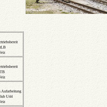
etriebsbereit
tLB
eiz
etriebsbereit
TB
eiz
n Aufarbeitung
lub U44
eiz